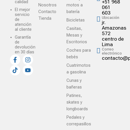
+51 968
calidad
Nosotros
motos a
061
El mejor
Contacto
batería
603
servicio
Ubicación
Tienda
de
Bicicletas
jr.
atención
Amazonas
Casitas,
al cliente
572
Mesas y
Garantía
centro de
Escritorios
de
Lima
devolución
Correo
Coches para
en 30 días
electrónico
bebés
contacto@p
Cuatrimotos
a gasolina
Cunas y
bañeras
Patines,
skates y
longboards
Pedales y
correpasillos